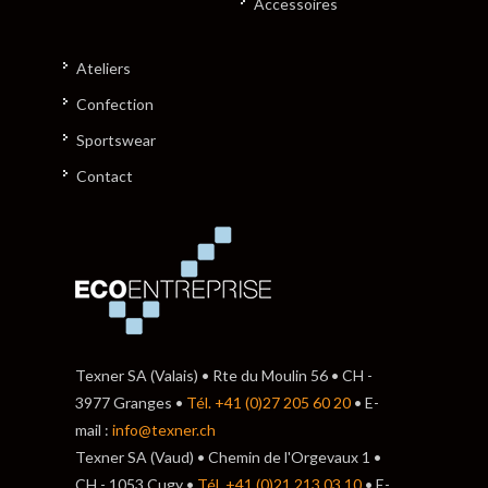
Accessoires
Ateliers
Confection
Sportswear
Contact
Texner SA (Valais) • Rte du Moulin 56 • CH -
3977 Granges •
Tél. +41 (0)27 205 60 20
• E-
mail :
info@texner.ch
Texner SA (Vaud) • Chemin de l'Orgevaux 1 •
CH - 1053 Cugy •
Tél. +41 (0)21 213 03 10
• E-